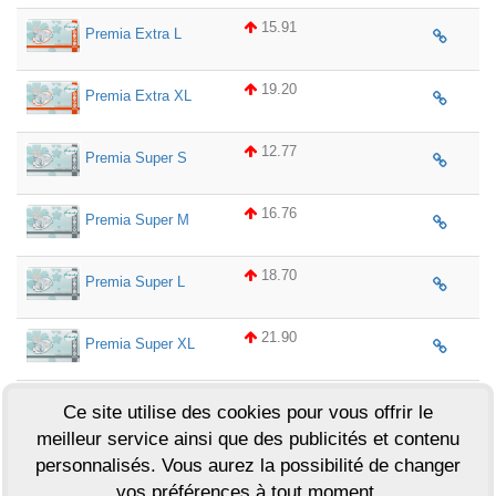
15.91
Premia Extra L
19.20
Premia Extra XL
12.77
Premia Super S
16.76
Premia Super M
18.70
Premia Super L
21.90
Premia Super XL
18.25
Ce site utilise des cookies pour vous offrir le
Premia Maxi M
meilleur service ainsi que des publicités et contenu
20.90
personnalisés. Vous aurez la possibilité de changer
Premia Maxi L
vos préférences à tout moment.