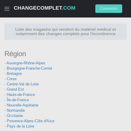
CHANGECOMPLET
CHANGECOMPLET
.COM
.COM
Connexion
Connexion
Liste des magasins qui vendent du matériel médical et
notamment des changes complets pour l'incontinence
Région
-
Auvergne-Rhône-Alpes
-
Bourgogne-Franche-Comté
-
Bretagne
-
Corse
-
Centre-Val de Loire
-
Grand Est
-
Hauts-de-France
-
Île-de-France
-
Nouvelle-Aquitaine
-
Normandie
-
Occitanie
-
Provence-Alpes-Côte d'Azur
-
Pays de la Loire